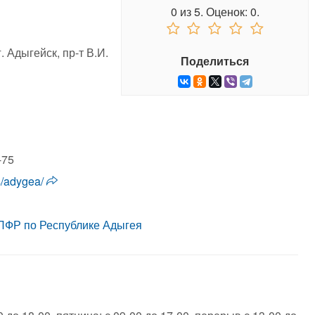
0
из
5.
Оценок:
0
.
. Адыгейск, пр-т В.И.
Поделиться
-75
es/adygea/
ПФР по Республике Адыгея