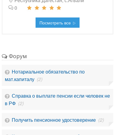
Республика Дагестан, с.Агвали
0
Посмотреть все
Форум
Нотариальное обязательство по
мат.капиталу
(2)
Справка о выплате пенсии если человек не
в РФ
(2)
Получить пенсионное удостоверение
(2)