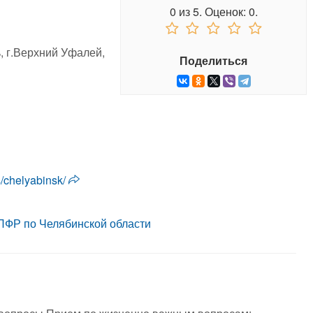
0
из
5.
Оценок:
0
.
, г.Верхний Уфалей,
Поделиться
es/chelyabinsk/
ПФР по Челябинской области