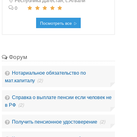
Республика Дагестан, с.Агвали
0
Посмотреть все
Форум
Нотариальное обязательство по
мат.капиталу
(2)
Справка о выплате пенсии если человек не
в РФ
(2)
Получить пенсионное удостоверение
(2)