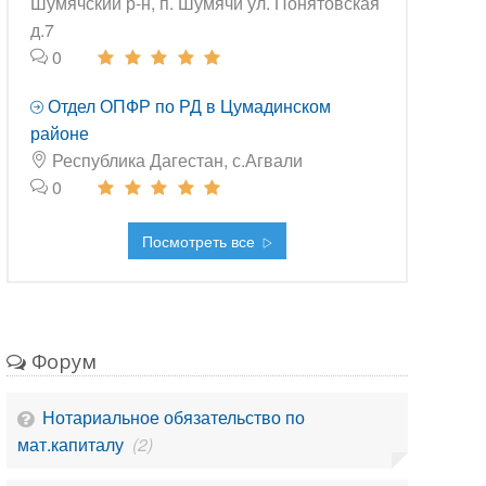
Шумячский р-н, п. Шумячи ул. Понятовская
д.7
0
Отдел ОПФР по РД в Цумадинском
районе
Республика Дагестан, с.Агвали
0
Посмотреть все
Форум
Нотариальное обязательство по
мат.капиталу
(2)