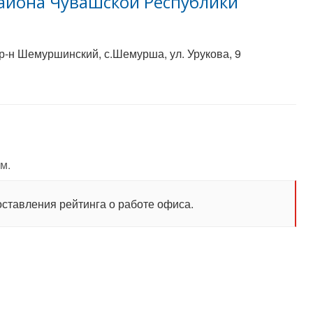
йона Чувашской Республики
р-н Шемуршинский, с.Шемурша, ул. Урукова, 9
м.
оставления рейтинга о работе офиса.