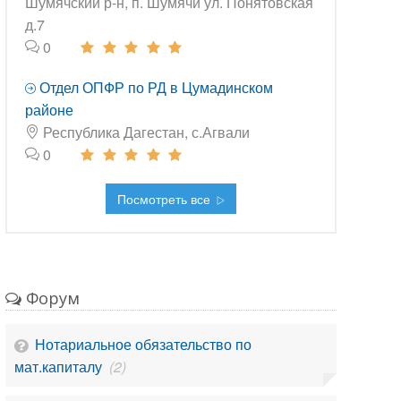
Шумячский р-н, п. Шумячи ул. Понятовская
д.7
0
Отдел ОПФР по РД в Цумадинском
районе
Республика Дагестан, с.Агвали
0
Посмотреть все
Форум
Нотариальное обязательство по
мат.капиталу
(2)