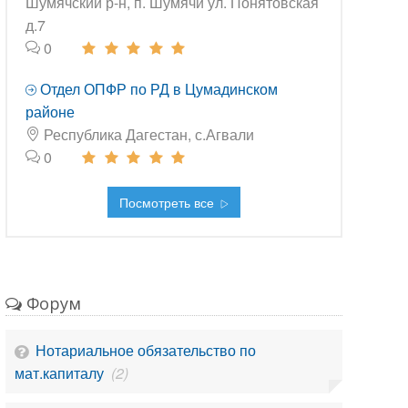
Шумячский р-н, п. Шумячи ул. Понятовская
д.7
0
Отдел ОПФР по РД в Цумадинском
районе
Республика Дагестан, с.Агвали
0
Посмотреть все
Форум
Нотариальное обязательство по
мат.капиталу
(2)