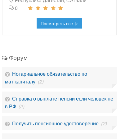
Республика Дагестан, с.Агвали
0
Посмотреть все
Форум
Нотариальное обязательство по
мат.капиталу
(2)
Справка о выплате пенсии если человек не
в РФ
(2)
Получить пенсионное удостоверение
(2)