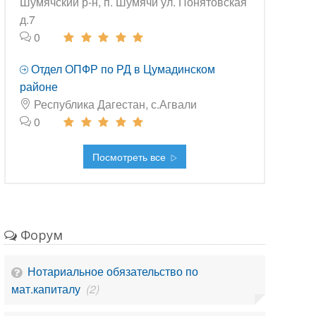
Шумячский р-н, п. Шумячи ул. Понятовская
д.7
0
Отдел ОПФР по РД в Цумадинском
районе
Республика Дагестан, с.Агвали
0
Посмотреть все
Форум
Нотариальное обязательство по
мат.капиталу
(2)