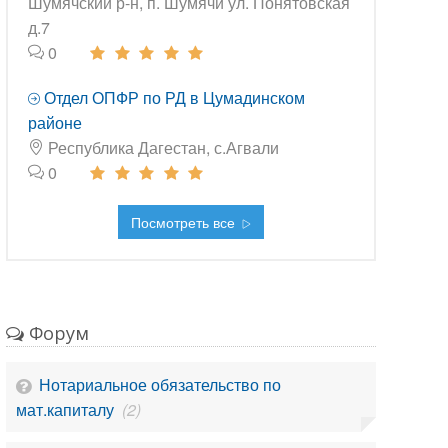
Шумячский р-н, п. Шумячи ул. Понятовская
д.7
0
Отдел ОПФР по РД в Цумадинском
районе
Республика Дагестан, с.Агвали
0
Посмотреть все
Форум
Нотариальное обязательство по
мат.капиталу
(2)