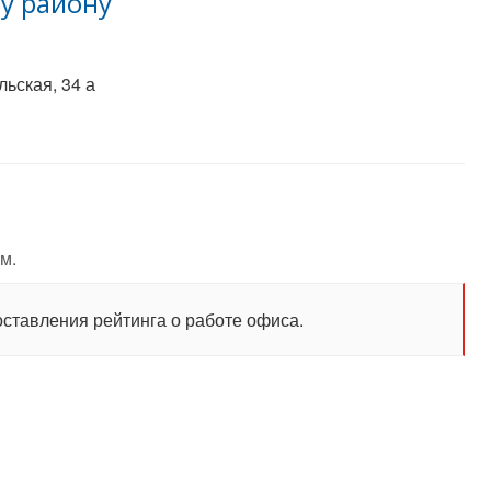
у району
льская, 34 а
м.
оставления рейтинга о работе офиса.