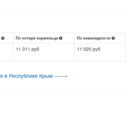
е
По потери кормильца
По инвалидности
11 311 руб
11 020 руб
я в Республике Крым