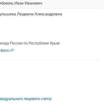
ябоконь Иван Иванович
упышева Людмила Александровна
онда России по Республике Крым
s/krim/
идуального лицевого счета)