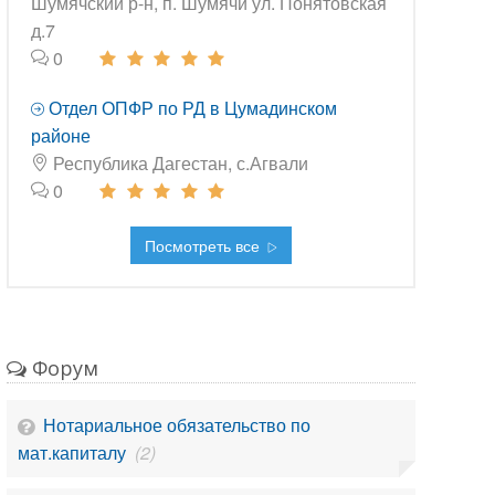
Шумячский р-н, п. Шумячи ул. Понятовская
д.7
0
Отдел ОПФР по РД в Цумадинском
районе
Республика Дагестан, с.Агвали
0
Посмотреть все
Форум
Нотариальное обязательство по
мат.капиталу
(2)