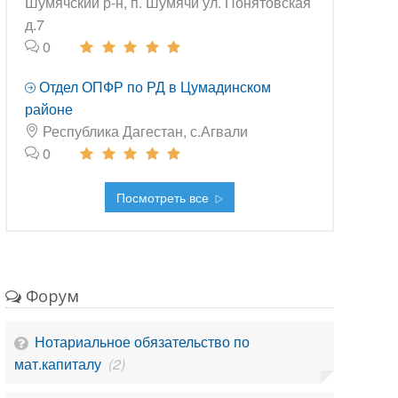
Шумячский р-н, п. Шумячи ул. Понятовская
д.7
0
Отдел ОПФР по РД в Цумадинском
районе
Республика Дагестан, с.Агвали
0
Посмотреть все
Форум
Нотариальное обязательство по
мат.капиталу
(2)