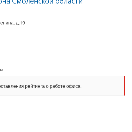
она Смоленской области
енина, д.19
м.
оставления рейтинга о работе офиса.