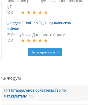
Шумячский р-н, п. Шумячи ул. Понятовская
д.7
0
Отдел ОПФР по РД в Цумадинском
районе
Республика Дагестан, с.Агвали
0
Посмотреть все
Форум
Нотариальное обязательство по
мат.капиталу
(2)