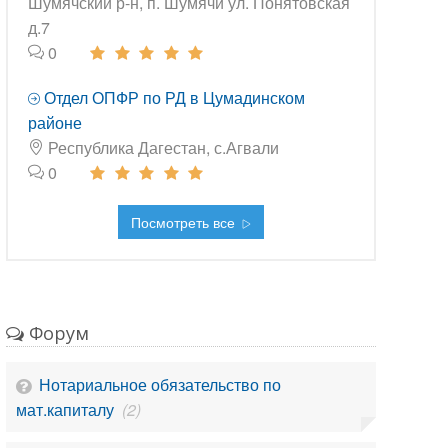
Шумячский р-н, п. Шумячи ул. Понятовская
д.7
0
Отдел ОПФР по РД в Цумадинском
районе
Республика Дагестан, с.Агвали
0
Посмотреть все
Форум
Нотариальное обязательство по
мат.капиталу
(2)