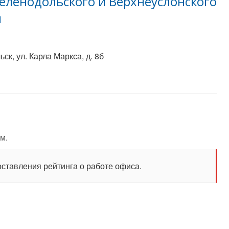
Зеленодольского и Верхнеуслонского
н
ск, ул. Карла Маркса, д. 8б
м.
оставления рейтинга о работе офиса.