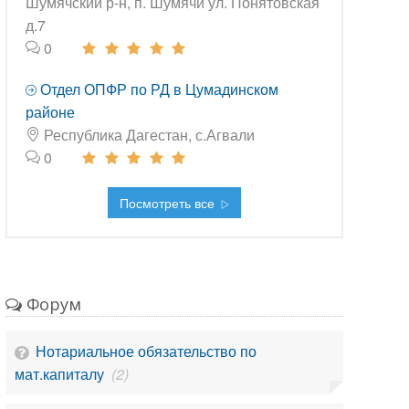
Шумячский р-н, п. Шумячи ул. Понятовская
д.7
0
Отдел ОПФР по РД в Цумадинском
районе
Республика Дагестан, с.Агвали
0
Посмотреть все
Форум
Нотариальное обязательство по
мат.капиталу
(2)