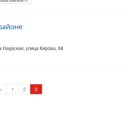
льше районов
районе
 Наурская, улица Кирова, 58
<
1
2
3