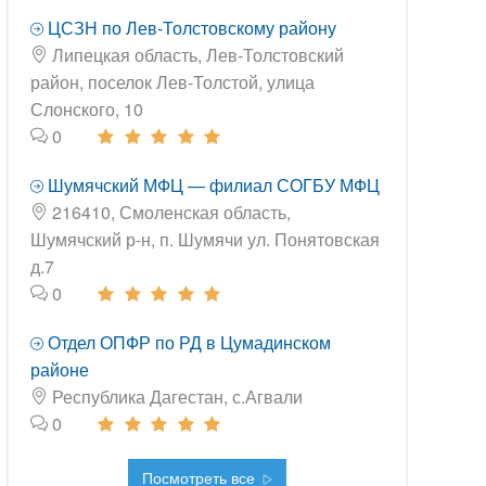
ЦСЗН по Лев-Толстовскому району
Липецкая область, Лев-Толстовский
район, поселок Лев-Толстой, улица
Слонского, 10
0
Шумячский МФЦ — филиал СОГБУ МФЦ
216410, Смоленская область,
Шумячский р-н, п. Шумячи ул. Понятовская
д.7
0
Отдел ОПФР по РД в Цумадинском
районе
Республика Дагестан, с.Агвали
0
Посмотреть все