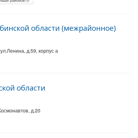
льше районов
ябинской области (межрайонное)
ул.Ленина, д.59, корпус а
ской области
Космонавтов, д.20