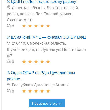
ЦСЗН по Лев-Толстовскому району
Липецкая область, Лев-Толстовский
район, поселок Лев-Толстой, улица
Слонского, 10
0
Шумячский МФЦ — филиал СОГБУ МФЦ
216410, Смоленская область,
Шумячский р-н, п. Шумячи ул. Понятовская
д.7
0
Отдел ОПФР по РД в Цумадинском
районе
Республика Дагестан, с.Агвали
0
Посмотреть все