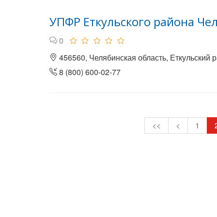
УПФР Еткульского района Че
0
456560, Челябинская область, Еткульский ра
8 (800) 600-02-77
<<
<
1