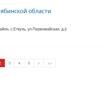
лябинской области
йон, с.Еткуль, ул.Первомайская, д.2
2
3
4
5
>
>>