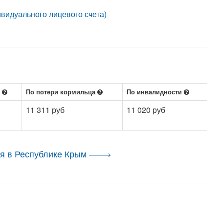
идуального лицевого счета)
е
По потери кормильца
По инвалидности
11 311 руб
11 020 руб
я в Республике Крым