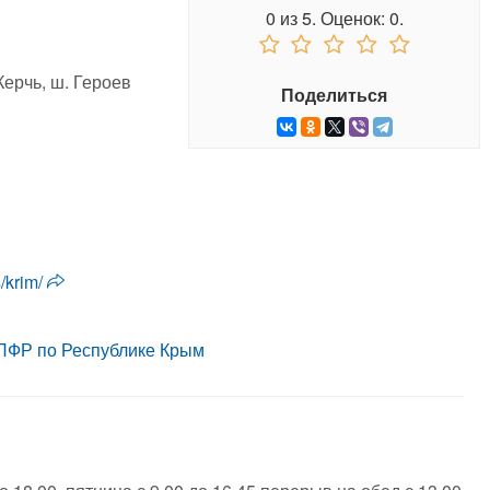
0
из
5.
Оценок:
0
.
Керчь, ш. Героев
Поделиться
s/krim/
ПФР по Республике Крым