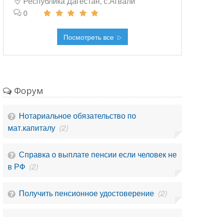
Республика Дагестан, с.Агвали
0
Посмотреть все
Форум
Нотариальное обязательство по
мат.капиталу
(2)
Справка о выплате пенсии если человек не
в РФ
(2)
Получить пенсионное удостоверение
(2)