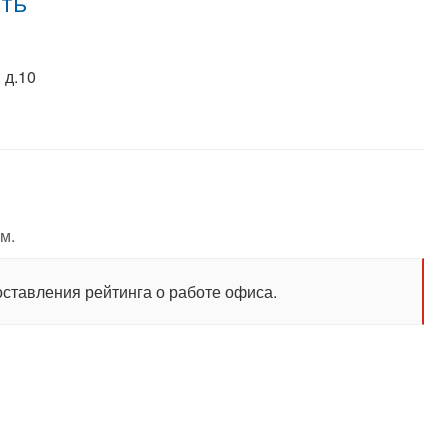
сть
 д.10
м.
оставления рейтинга о работе офиса.