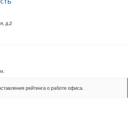
сть
, д.2
м.
оставления рейтинга о работе офиса.