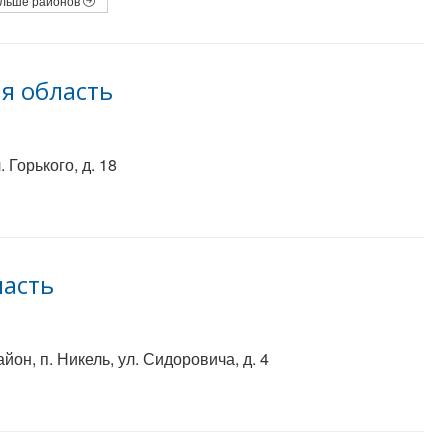
льше районов
я область
 Горького, д. 18
ласть
он, п. Никель, ул. Сидоровича, д. 4