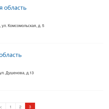
я область
 ул. Комсомольская, д. 5
область
ул. Душенова, д.13
<
1
2
3