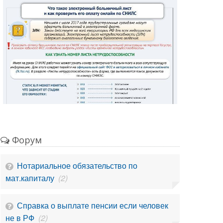
Форум
Нотариальное обязательство по
мат.капиталу
(2)
Справка о выплате пенсии если человек
не в РФ
(2)