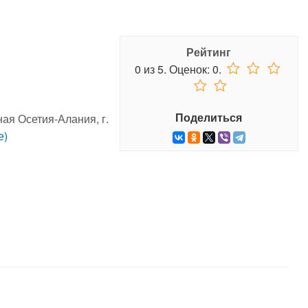
Рейтинг
0
из
5.
Оценок:
0
.
Поделиться
ая Осетия-Алания, г.
е)