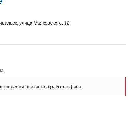
а"
вильск, улица Маяковского, 12
м.
оставления рейтинга о работе офиса.