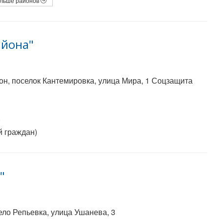
льше районов
айона"
н, поселок Кантемировка, улица Мира, 1 Соцзащита
)
й граждан)
"
ело Репьевка, улица Ушанева, 3