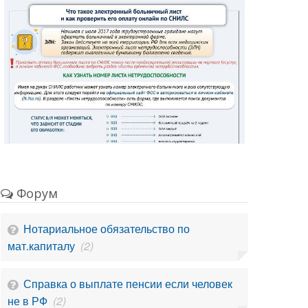
Форум
Нотариальное обязательство по
мат.капиталу
(2)
Справка о выплате пенсии если человек
не в РФ
(2)