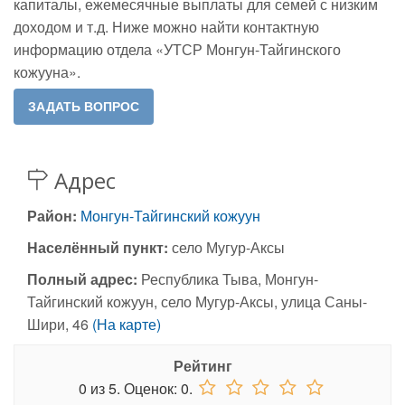
капиталы, ежемесячные выплаты для семей с низким
доходом и т.д. Ниже можно найти контактную
информацию отдела «УТСР Монгун-Тайгинского
кожууна».
Адрес
Район:
Монгун-Тайгинский кожуун
Населённый пункт:
село Мугур-Аксы
Полный адрес:
Республика Тыва, Монгун-
Тайгинский кожуун, село Мугур-Аксы, улица Саны-
Шири, 46
(На карте)
Рейтинг
0
из
5.
Оценок:
0
.