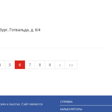
ург, Готвальда, д. 6/4
4
5
6
7
8
9
>
>>
СПРАВКА
иях и льготах. Сайт является
КАЛЬКУЛЯТОРЫ