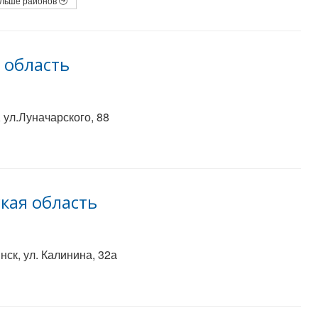
льше районов
 область
 ул.Луначарского, 88
кая область
ск, ул. Калинина, 32а