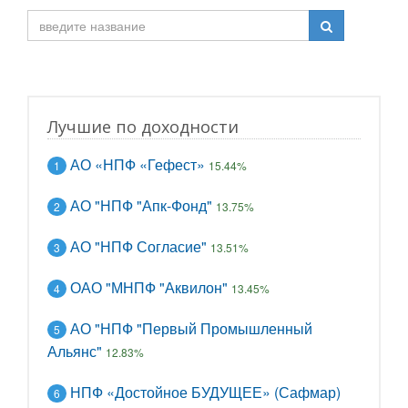
Лучшие по доходности
АО «НПФ «Гефест»
1
15.44%
АО "НПФ "Апк-Фонд"
2
13.75%
АО "НПФ Согласие"
3
13.51%
ОАО "МНПФ "Аквилон"
4
13.45%
АО "НПФ "Первый Промышленный
5
Альянс"
12.83%
НПФ «Достойное БУДУЩЕЕ» (Сафмар)
6