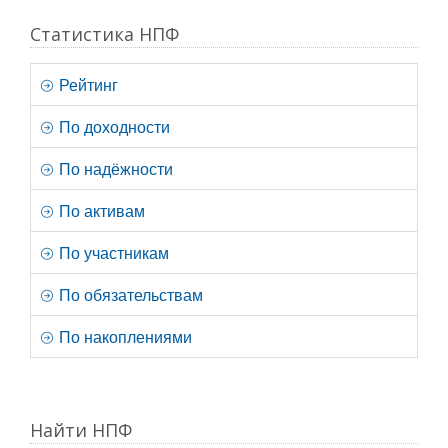
Статистика НПФ
Рейтинг
По доходности
По надёжности
По активам
По участникам
По обязательствам
По накоплениями
Найти НПФ