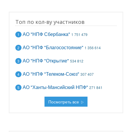
Топ по кол-ву участников
АО "НПФ Сбербанка"
1
1 751 479
АО "НПФ "Благосостояние"
2
1 356 614
АО "НПФ "Открытие"
3
534 812
АО "НПФ "Телеком-Союз"
4
307 407
АО "Ханты-Мансийский НПФ"
5
271 841
Посмотреть все