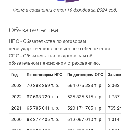
Фонд в сравнении с топ 10 фондов за 2024 год.
Обязательства
НПО - Обязательства по договорам
негосударственного пенсионного обеспечения.
ОПС - Обязательства по договорам об
обязательном пенсионном страхованиию.
Год
По договорам НПО
По договорам ОПС
За исключ
2023
70 893 859 т. р.
554 075 283 т. р.
2 363 669 т
2022
67 663 729 т. р.
535 835 515 т. р.
1 737 569 т
2021
65 785 041 т. р.
520 171 705 т. р.
765 241 т.
2020
68 877 405 т. р.
512 057 010 т. р.
1 314 776 т