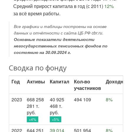
Средний прирост капитала в год (с 2011)
12%
за всё время работы.
Все графики и таблицы построены на основе
данных и отчётности с сайта ЦБ РФ cbr.ru.
Основные показатели деятельности
негосударственных пенсионных фондов по
состоянию на 30.09.2024 г.
Сводка по фонду
Год
Активы
Капитал
Кол-во
Доходност
участников
2023
668 258
40 925
494 109
8%
281 т.
468 т.
руб.
руб.
+4%
+5%
2022
644 251
39 014
501 954
8%