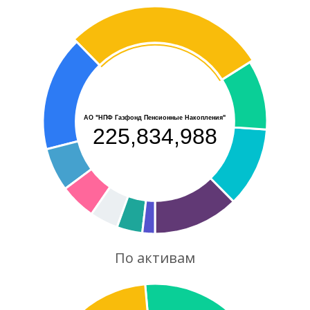
АО "НПФ Газфонд Пенсионные Накопления"
225,834,988
По активам