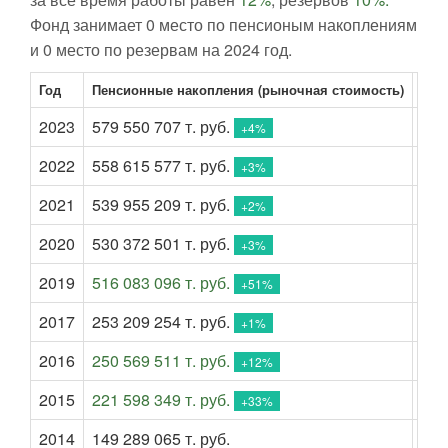
Фонд занимает 0 место по пенсионым накоплениям
и 0 место по резервам на 2024 год.
Год
Пенсионные накопления (рыночная стоимость)
Пен
2023
579 550 707 т. руб.
73 
+4%
2022
558 615 577 т. руб.
70 
+3%
2021
539 955 209 т. руб.
67 
+2%
2020
530 372 501 т. руб.
68 
+3%
2019
516 083 096 т. руб.
67 
+51%
2017
253 209 254 т. руб.
24 
+1%
2016
250 569 511 т. руб.
25 
+12%
2015
221 598 349 т. руб.
22 
+33%
2014
149 289 065 т. руб.
20 