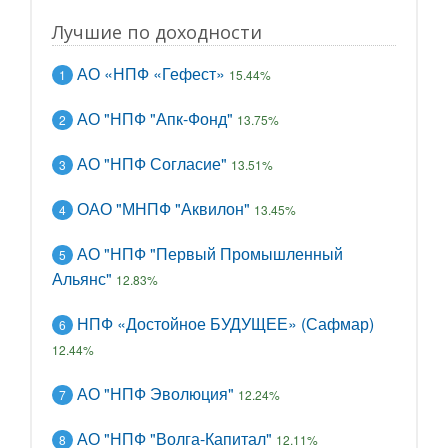
Лучшие по доходности
АО «НПФ «Гефест»
1
15.44%
АО "НПФ "Апк-Фонд"
2
13.75%
АО "НПФ Согласие"
3
13.51%
ОАО "МНПФ "Аквилон"
4
13.45%
АО "НПФ "Первый Промышленный
5
Альянс"
12.83%
НПФ «Достойное БУДУЩЕЕ» (Сафмар)
6
12.44%
АО "НПФ Эволюция"
7
12.24%
АО "НПФ "Волга-Капитал"
8
12.11%