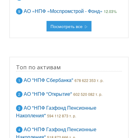
АО «НПФ «Моспромстрой - Фонд»
9
12.03%
Посмотреть все
Топ по активам
АО "НПФ Сбербанка"
1
678 622 353 т. р.
АО "НПФ "Открытие"
2
602 520 082 т. р.
АО "НПФ Газфонд Пенсионные
3
Накопления"
594 112 873 т. р.
АО "НПФ Газфонд Пенсионные
4
Накопления"
518 872 666 т. р.