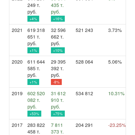
249 т.
435 т.
руб.
руб.
+4%
+16%
2021
619 318
32 596
521 243
3.73%
651 т.
662 т.
руб.
руб.
+1%
+10%
2020
611 644
29 395
528 064
5.06%
585 т.
392 т.
руб.
руб.
+1%
-8%
2019
602 520
31 612
534 812
10.31%
082 т.
910 т.
руб.
руб.
+53%
+75%
2017
283 822
7 811
204 291
-23.25%
458 т.
373 т.