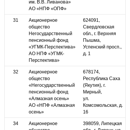
им. В.В. Ливанова»
АО «НПФ «ОПФ»
31
Акционерное
624091,
общество
Свердловская
Негосударственный
обл., г. Верхняя
пенсионный фонд
Пышма,
«УГМК-Перспектива»
Успенский просп.,
АО НПФ «УГМК-
д. 1
Перспектива»
32
Акционерное
678174,
общество
Республика Саха
«Негосударственный
(Якутия), г.
пенсионный фонд
Мирный,
«Алмазная осень»
ул.
АО «НПФ «Алмазная
Комсомольская, д.
осень»
16
34
Акционерное
398059, Липецкая