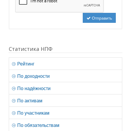
Отправить
Статистика НПФ
Рейтинг
По доходности
По надёжности
По активам
По участникам
По обязательствам