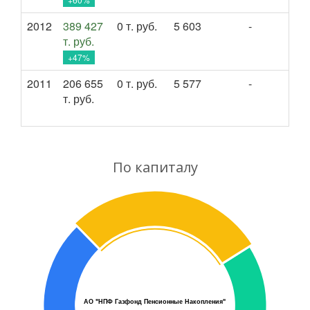
2012
389 427
0 т. руб.
5 603
-
т. руб.
+47%
2011
206 655
0 т. руб.
5 577
-
т. руб.
По капиталу
АО "НПФ Газфонд Пенсионные Накопления"