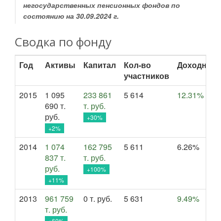
негосударственных пенсионных фондов по
состоянию на 30.09.2024 г.
Сводка по фонду
Год
Активы
Капитал
Кол-во
Доходност
участников
2015
1 095
233 861
5 614
12.31%
690 т.
т. руб.
руб.
+30%
+2%
2014
1 074
162 795
5 611
6.26%
837 т.
т. руб.
руб.
+100%
+11%
2013
961 759
0 т. руб.
5 631
9.49%
т. руб.
+60%