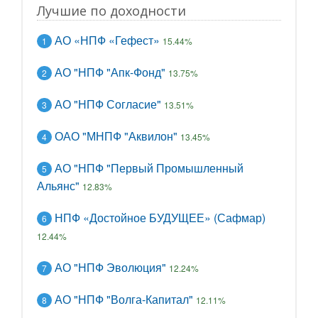
Лучшие по доходности
АО «НПФ «Гефест»
1
15.44%
АО "НПФ "Апк-Фонд"
2
13.75%
АО "НПФ Согласие"
3
13.51%
ОАО "МНПФ "Аквилон"
4
13.45%
АО "НПФ "Первый Промышленный
5
Альянс"
12.83%
НПФ «Достойное БУДУЩЕЕ» (Сафмар)
6
12.44%
АО "НПФ Эволюция"
7
12.24%
АО "НПФ "Волга-Капитал"
8
12.11%