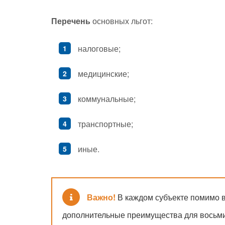
Перечень
основных льгот:
налоговые;
медицинские;
коммунальные;
транспортные;
иные.
Важно!
В каждом субъекте помимо 
дополнительные преимущества для восьми