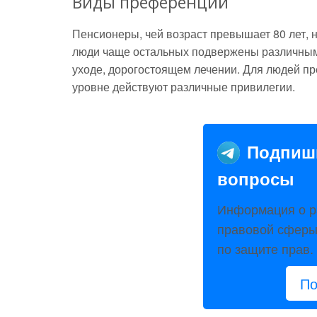
Виды преференций
Пенсионеры, чей возраст превышает 80 лет, 
люди чаще остальных подвержены различным
уходе, дорогостоящем лечении. Для людей п
уровне действуют различные привилегии.
Подпиш
вопросы
Информация о р
правовой сферы:
по защите прав.
По