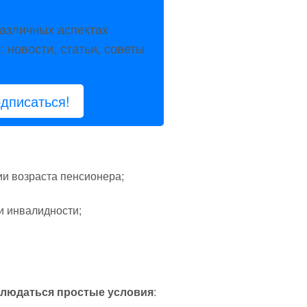
азличных аспектах
 новости, статьи, советы
дписаться!
и возраста пенсионера;
и инвалидности;
блюдаться простые условия
: