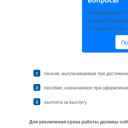
Информация о р
правовой сферы:
по защите прав.
По
пенсия, выплачиваемая при достижени
пособие, назначаемое при оформлени
выплата за выслугу.
Для увеличения срока работы должны со